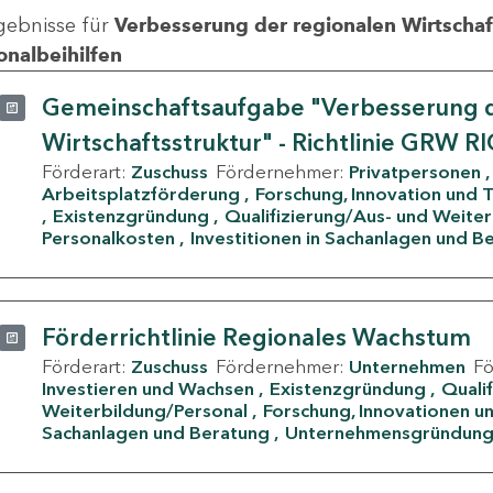
gebnisse für
Verbesserung der regionalen Wirtschafts
onalbeihilfen
Gemeinschaftsaufgabe "Verbesserung d
Wirtschaftsstruktur" - Richtlinie GRW R
Förderart:
Zuschuss
Fördernehmer:
Privatpersonen
Arbeitsplatzförderung
Forschung, Innovation und 
Existenzgründung
Qualifizierung/Aus- und Weite
Personalkosten
Investitionen in Sachanlagen und B
Förderrichtlinie Regionales Wachstum
Förderart:
Zuschuss
Fördernehmer:
Unternehmen
F
Investieren und Wachsen
Existenzgründung
Quali
Weiterbildung/Personal
Forschung, Innovationen un
Sachanlagen und Beratung
Unternehmensgründun