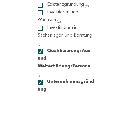
Existenzgründung
(2)
Investieren und
ndorte
Wachsen
(2)
Investitionen in
Sachanlagen und Beratung
(2)
Qualifizierung/Aus-
und
Weiterbildung/Personal
(2)
Unternehmensgründ
ung
(2)