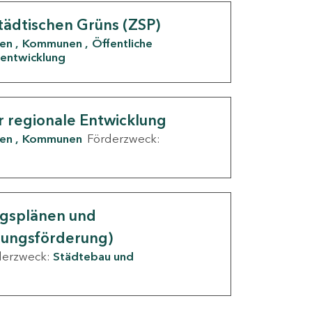
tädtischen Grüns (ZSP)
den
Kommunen
Öffentliche
entwicklung
r regionale Entwicklung
den
Kommunen
Förderzweck:
ngsplänen und
nungsförderung)
derzweck:
Städtebau und