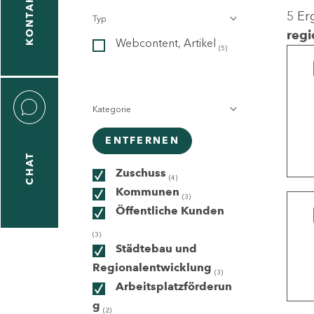
KONTAKT
5 Er
Typ
gen
regi
Webcontent, Artikel
n
(5)
Kategorie
ENTFERNEN
CHAT
icecenter
Zuschuss
(4)
Kommunen
(3)
Öffentliche Kunden
taktformular
(3)
Städtebau und
Regionalentwicklung
(3)
Arbeitsplatzförderun
erportal
g
(2)