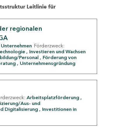
struktur Leitlinie für
er regionalen
IGA
Unternehmen
Förderzweck:
Technologie
Investieren und Wachsen
rbildung/Personal
Förderung von
eratung
Unternehmensgründung
örderzweck:
Arbeitsplatzförderung
fizierung/Aus- und
d Digitalisierung
Investitionen in
g