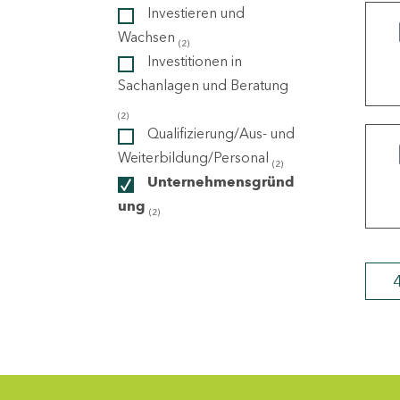
Investieren und
Wachsen
(2)
ndorte
Investitionen in
Sachanlagen und Beratung
(2)
Qualifizierung/Aus- und
Weiterbildung/Personal
(2)
Unternehmensgründ
ung
(2)