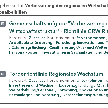
gebnisse für
Verbesserung der regionalen Wirtschafts
onalbeihilfen
Gemeinschaftsaufgabe "Verbesserung d
Wirtschaftsstruktur" - Richtlinie GRW R
Förderart:
Zuschuss
Fördernehmer:
Privatpersonen
Arbeitsplatzförderung
Forschung, Innovation und 
Existenzgründung
Qualifizierung/Aus- und Weite
Personalkosten
Investitionen in Sachanlagen und B
Förderrichtlinie Regionales Wachstum
Förderart:
Zuschuss
Fördernehmer:
Unternehmen
F
Investieren und Wachsen
Existenzgründung
Quali
Weiterbildung/Personal
Forschung, Innovationen un
Sachanlagen und Beratung
Unternehmensgründun