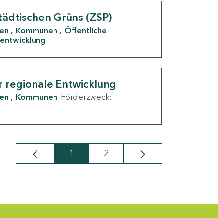
tädtischen Grüns (ZSP)
den
Kommunen
Öffentliche
entwicklung
r regionale Entwicklung
den
Kommunen
Förderzweck:
1
2
Seite
Seite