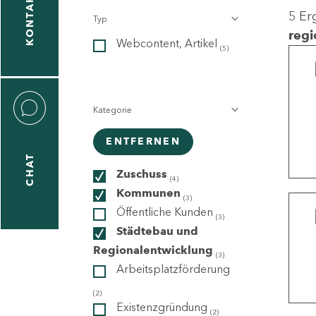
KONTAKT
5 Er
Typ
gen
regi
Webcontent, Artikel
n
(5)
Kategorie
ENTFERNEN
CHAT
icecenter
Zuschuss
(4)
Kommunen
(3)
Öffentliche Kunden
(3)
taktformular
Städtebau und
Regionalentwicklung
(3)
Arbeitsplatzförderung
erportal
(2)
Existenzgründung
(2)