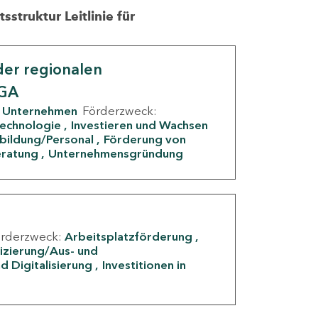
struktur Leitlinie für
er regionalen
IGA
Unternehmen
Förderzweck:
Technologie
Investieren und Wachsen
rbildung/Personal
Förderung von
eratung
Unternehmensgründung
örderzweck:
Arbeitsplatzförderung
fizierung/Aus- und
d Digitalisierung
Investitionen in
g