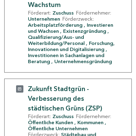
Wachstum
Förderart:
Zuschuss
Fördernehmer:
Unternehmen
Förderzweck:
Arbeitsplatzförderung
Investieren
und Wachsen
Existenzgründung
Qualifizierung/Aus- und
Weiterbildung/Personal
Forschung,
Innovationen und Digitalisierung
Investitionen in Sachanlagen und
Beratung
Unternehmensgründung
Zukunft Stadtgrün -
Verbesserung des
städtischen Grüns (ZSP)
Förderart:
Zuschuss
Fördernehmer:
Öffentliche Kunden
Kommunen
Öffentliche Unternehmen
Förderzweck:
Städtebau und