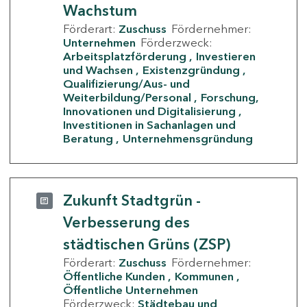
Wachstum
Förderart:
Zuschuss
Fördernehmer:
Unternehmen
Förderzweck:
Arbeitsplatzförderung
Investieren
und Wachsen
Existenzgründung
Qualifizierung/Aus- und
Weiterbildung/Personal
Forschung,
Innovationen und Digitalisierung
Investitionen in Sachanlagen und
Beratung
Unternehmensgründung
Zukunft Stadtgrün -
Verbesserung des
städtischen Grüns (ZSP)
Förderart:
Zuschuss
Fördernehmer:
Öffentliche Kunden
Kommunen
Öffentliche Unternehmen
Förderzweck:
Städtebau und