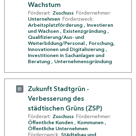
Wachstum
Förderart:
Zuschuss
Fördernehmer:
Unternehmen
Förderzweck:
Arbeitsplatzförderung
Investieren
und Wachsen
Existenzgründung
Qualifizierung/Aus- und
Weiterbildung/Personal
Forschung,
Innovationen und Digitalisierung
Investitionen in Sachanlagen und
Beratung
Unternehmensgründung
Zukunft Stadtgrün -
Verbesserung des
städtischen Grüns (ZSP)
Förderart:
Zuschuss
Fördernehmer:
Öffentliche Kunden
Kommunen
Öffentliche Unternehmen
Förderzweck:
Städtebau und