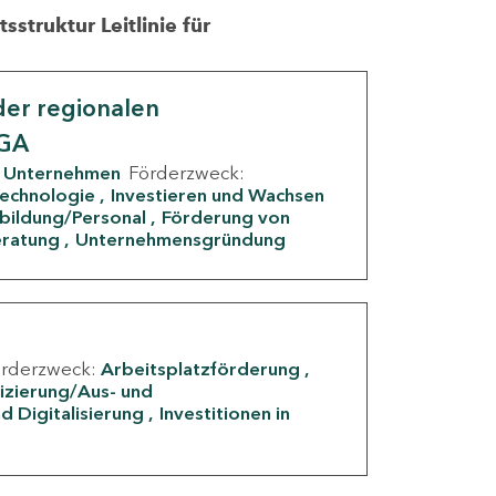
struktur Leitlinie für
er regionalen
IGA
Unternehmen
Förderzweck:
Technologie
Investieren und Wachsen
rbildung/Personal
Förderung von
eratung
Unternehmensgründung
örderzweck:
Arbeitsplatzförderung
fizierung/Aus- und
d Digitalisierung
Investitionen in
g