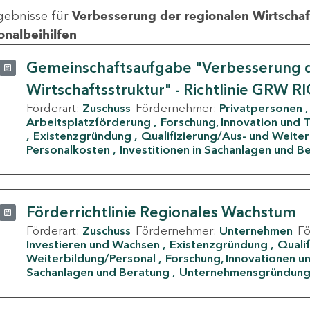
gebnisse für
Verbesserung der regionalen Wirtschafts
onalbeihilfen
Gemeinschaftsaufgabe "Verbesserung d
Wirtschaftsstruktur" - Richtlinie GRW R
Förderart:
Zuschuss
Fördernehmer:
Privatpersonen
Arbeitsplatzförderung
Forschung, Innovation und 
Existenzgründung
Qualifizierung/Aus- und Weite
Personalkosten
Investitionen in Sachanlagen und B
Förderrichtlinie Regionales Wachstum
Förderart:
Zuschuss
Fördernehmer:
Unternehmen
F
Investieren und Wachsen
Existenzgründung
Quali
Weiterbildung/Personal
Forschung, Innovationen un
Sachanlagen und Beratung
Unternehmensgründun