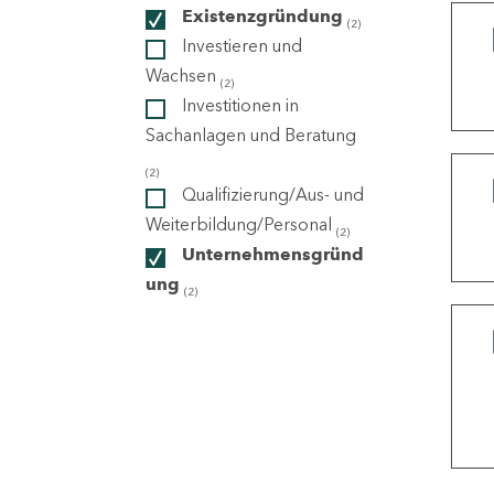
Existenzgründung
(2)
Investieren und
ndorte
Wachsen
(2)
Investitionen in
Sachanlagen und Beratung
(2)
Qualifizierung/Aus- und
Weiterbildung/Personal
(2)
Unternehmensgründ
ung
(2)