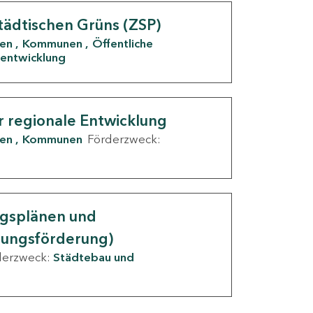
tädtischen Grüns (ZSP)
den
Kommunen
Öffentliche
entwicklung
r regionale Entwicklung
den
Kommunen
Förderzweck:
ngsplänen und
nungsförderung)
derzweck:
Städtebau und