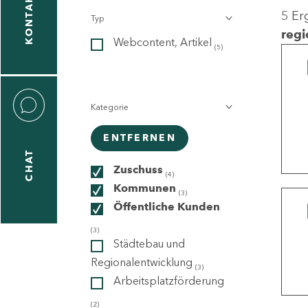
KONTAKT
5 Er
Typ
gen
regi
Webcontent, Artikel
n
(5)
Kategorie
ENTFERNEN
CHAT
icecenter
Zuschuss
(4)
Kommunen
(3)
Öffentliche Kunden
taktformular
(3)
Städtebau und
Regionalentwicklung
(3)
Arbeitsplatzförderung
erportal
(2)