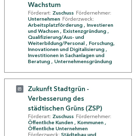
Wachstum
Förderart:
Zuschuss
Fördernehmer:
Unternehmen
Förderzweck:
Arbeitsplatzförderung
Investieren
und Wachsen
Existenzgründung
Qualifizierung/Aus- und
Weiterbildung/Personal
Forschung,
Innovationen und Digitalisierung
Investitionen in Sachanlagen und
Beratung
Unternehmensgründung
Zukunft Stadtgrün -
Verbesserung des
städtischen Grüns (ZSP)
Förderart:
Zuschuss
Fördernehmer:
Öffentliche Kunden
Kommunen
Öffentliche Unternehmen
Förderzweck:
Städtebau und