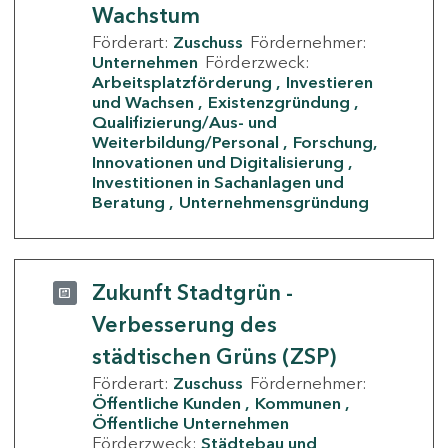
Wachstum
Förderart:
Zuschuss
Fördernehmer:
Unternehmen
Förderzweck:
Arbeitsplatzförderung
Investieren
und Wachsen
Existenzgründung
Qualifizierung/Aus- und
Weiterbildung/Personal
Forschung,
Innovationen und Digitalisierung
Investitionen in Sachanlagen und
Beratung
Unternehmensgründung
Zukunft Stadtgrün -
Verbesserung des
städtischen Grüns (ZSP)
Förderart:
Zuschuss
Fördernehmer:
Öffentliche Kunden
Kommunen
Öffentliche Unternehmen
Förderzweck:
Städtebau und