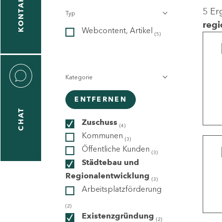
KONTAKT
5 Er
Typ
gen
regi
Webcontent, Artikel
n
(5)
Kategorie
ENTFERNEN
CHAT
icecenter
Zuschuss
(4)
Kommunen
(3)
Öffentliche Kunden
(3)
taktformular
Städtebau und
Regionalentwicklung
(3)
Arbeitsplatzförderung
erportal
(2)
Existenzgründung
(2)