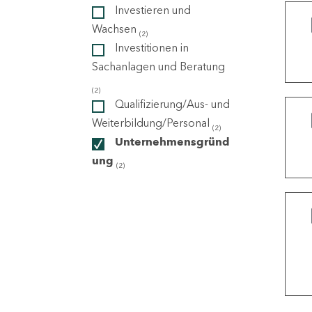
Investieren und
Wachsen
(2)
ndorte
Investitionen in
Sachanlagen und Beratung
(2)
Qualifizierung/Aus- und
Weiterbildung/Personal
(2)
Unternehmensgründ
ung
(2)