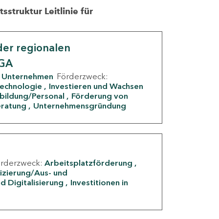
struktur Leitlinie für
er regionalen
IGA
Unternehmen
Förderzweck:
Technologie
Investieren und Wachsen
rbildung/Personal
Förderung von
eratung
Unternehmensgründung
örderzweck:
Arbeitsplatzförderung
fizierung/Aus- und
d Digitalisierung
Investitionen in
g