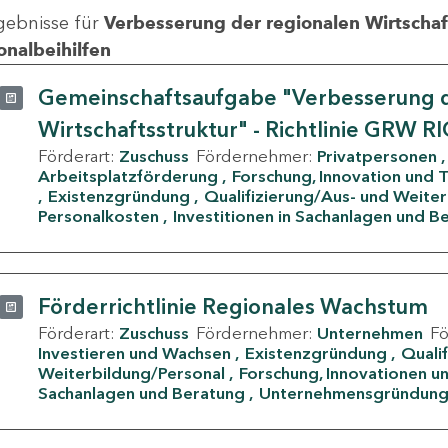
gebnisse für
Verbesserung der regionalen Wirtschafts
onalbeihilfen
Gemeinschaftsaufgabe "Verbesserung d
Wirtschaftsstruktur" - Richtlinie GRW R
Förderart:
Zuschuss
Fördernehmer:
Privatpersonen
Arbeitsplatzförderung
Forschung, Innovation und 
Existenzgründung
Qualifizierung/Aus- und Weite
Personalkosten
Investitionen in Sachanlagen und B
Förderrichtlinie Regionales Wachstum
Förderart:
Zuschuss
Fördernehmer:
Unternehmen
F
Investieren und Wachsen
Existenzgründung
Quali
Weiterbildung/Personal
Forschung, Innovationen un
Sachanlagen und Beratung
Unternehmensgründun