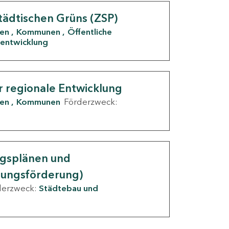
tädtischen Grüns (ZSP)
den
Kommunen
Öffentliche
entwicklung
r regionale Entwicklung
den
Kommunen
Förderzweck:
ngsplänen und
nungsförderung)
derzweck:
Städtebau und