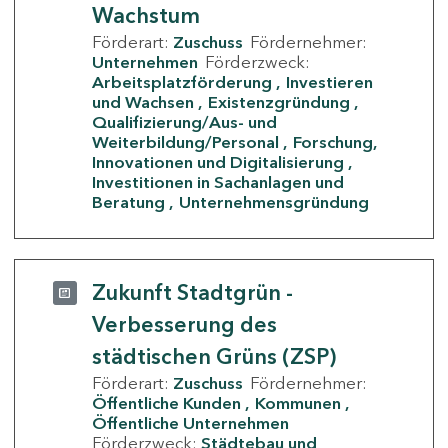
Wachstum
Förderart:
Zuschuss
Fördernehmer:
Unternehmen
Förderzweck:
Arbeitsplatzförderung
Investieren
und Wachsen
Existenzgründung
Qualifizierung/Aus- und
Weiterbildung/Personal
Forschung,
Innovationen und Digitalisierung
Investitionen in Sachanlagen und
Beratung
Unternehmensgründung
Zukunft Stadtgrün -
Verbesserung des
städtischen Grüns (ZSP)
Förderart:
Zuschuss
Fördernehmer:
Öffentliche Kunden
Kommunen
Öffentliche Unternehmen
Förderzweck:
Städtebau und