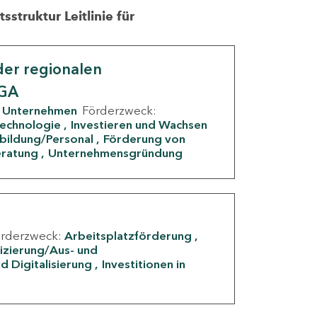
struktur Leitlinie für
er regionalen
IGA
Unternehmen
Förderzweck:
Technologie
Investieren und Wachsen
rbildung/Personal
Förderung von
eratung
Unternehmensgründung
örderzweck:
Arbeitsplatzförderung
fizierung/Aus- und
d Digitalisierung
Investitionen in
g