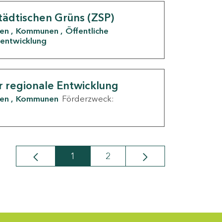
tädtischen Grüns (ZSP)
den
Kommunen
Öffentliche
entwicklung
r regionale Entwicklung
den
Kommunen
Förderzweck:
1
2
Seite
Seite