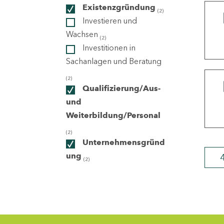
Existenzgründung
(2)
Investieren und
ndorte
Wachsen
(2)
Investitionen in
Sachanlagen und Beratung
(2)
Qualifizierung/Aus-
und
Weiterbildung/Personal
(2)
Unternehmensgründ
ung
(2)