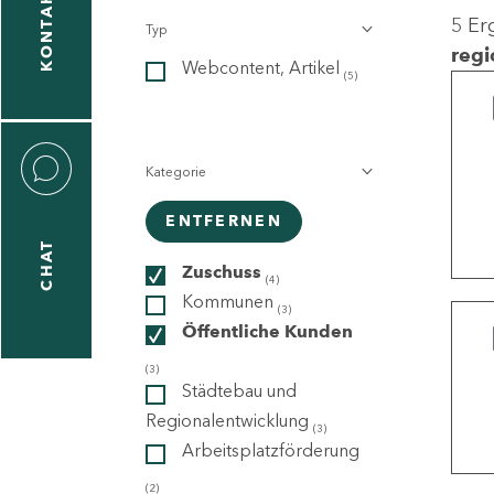
KONTAKT
5 Er
Typ
gen
regi
Webcontent, Artikel
n
(5)
Kategorie
ENTFERNEN
CHAT
icecenter
Zuschuss
(4)
Kommunen
(3)
Öffentliche Kunden
taktformular
(3)
Städtebau und
Regionalentwicklung
(3)
Arbeitsplatzförderung
erportal
(2)