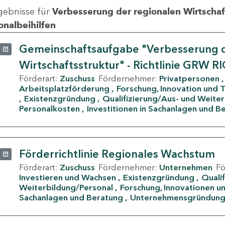
gebnisse für
Verbesserung der regionalen Wirtschafts
onalbeihilfen
Gemeinschaftsaufgabe "Verbesserung d
Wirtschaftsstruktur" - Richtlinie GRW R
Förderart:
Zuschuss
Fördernehmer:
Privatpersonen
Arbeitsplatzförderung
Forschung, Innovation und 
Existenzgründung
Qualifizierung/Aus- und Weite
Personalkosten
Investitionen in Sachanlagen und B
Förderrichtlinie Regionales Wachstum
Förderart:
Zuschuss
Fördernehmer:
Unternehmen
F
Investieren und Wachsen
Existenzgründung
Quali
Weiterbildung/Personal
Forschung, Innovationen un
Sachanlagen und Beratung
Unternehmensgründun