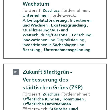
Wachstum
Förderart:
Zuschuss
Fördernehmer:
Unternehmen
Förderzweck:
Arbeitsplatzförderung
Investieren
und Wachsen
Existenzgründung
Qualifizierung/Aus- und
Weiterbildung/Personal
Forschung,
Innovationen und Digitalisierung
Investitionen in Sachanlagen und
Beratung
Unternehmensgründung
Zukunft Stadtgrün -
Verbesserung des
städtischen Grüns (ZSP)
Förderart:
Zuschuss
Fördernehmer:
Öffentliche Kunden
Kommunen
Öffentliche Unternehmen
Förderzweck:
Städtebau und