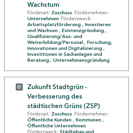
Wachstum
Förderart:
Zuschuss
Fördernehmer:
Unternehmen
Förderzweck:
Arbeitsplatzförderung
Investieren
und Wachsen
Existenzgründung
Qualifizierung/Aus- und
Weiterbildung/Personal
Forschung,
Innovationen und Digitalisierung
Investitionen in Sachanlagen und
Beratung
Unternehmensgründung
Zukunft Stadtgrün -
Verbesserung des
städtischen Grüns (ZSP)
Förderart:
Zuschuss
Fördernehmer:
Öffentliche Kunden
Kommunen
Öffentliche Unternehmen
Förderzweck:
Städtebau und