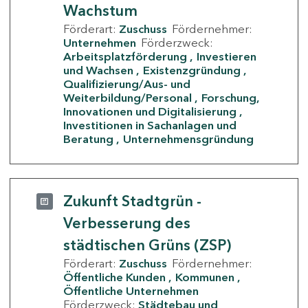
Wachstum
Förderart:
Zuschuss
Fördernehmer:
Unternehmen
Förderzweck:
Arbeitsplatzförderung
Investieren
und Wachsen
Existenzgründung
Qualifizierung/Aus- und
Weiterbildung/Personal
Forschung,
Innovationen und Digitalisierung
Investitionen in Sachanlagen und
Beratung
Unternehmensgründung
Zukunft Stadtgrün -
Verbesserung des
städtischen Grüns (ZSP)
Förderart:
Zuschuss
Fördernehmer:
Öffentliche Kunden
Kommunen
Öffentliche Unternehmen
Förderzweck:
Städtebau und