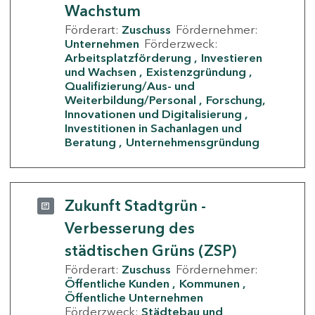
Wachstum
Förderart:
Zuschuss
Fördernehmer:
Unternehmen
Förderzweck:
Arbeitsplatzförderung
Investieren
und Wachsen
Existenzgründung
Qualifizierung/Aus- und
Weiterbildung/Personal
Forschung,
Innovationen und Digitalisierung
Investitionen in Sachanlagen und
Beratung
Unternehmensgründung
Zukunft Stadtgrün -
Verbesserung des
städtischen Grüns (ZSP)
Förderart:
Zuschuss
Fördernehmer:
Öffentliche Kunden
Kommunen
Öffentliche Unternehmen
Förderzweck:
Städtebau und