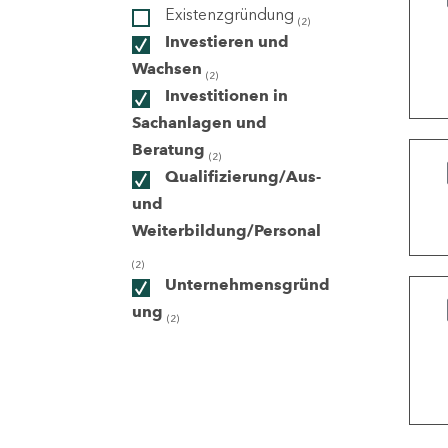
Existenzgründung
(2)
Investieren und
ndorte
Wachsen
(2)
Investitionen in
Sachanlagen und
Beratung
(2)
Qualifizierung/Aus-
und
Weiterbildung/Personal
(2)
Unternehmensgründ
ung
(2)