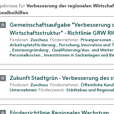
gebnisse für
Verbesserung der regionalen Wirtschafts
onalbeihilfen
Gemeinschaftsaufgabe "Verbesserung d
Wirtschaftsstruktur" - Richtlinie GRW R
Förderart:
Zuschuss
Fördernehmer:
Privatpersonen
Arbeitsplatzförderung
Forschung, Innovation und 
Existenzgründung
Qualifizierung/Aus- und Weite
Personalkosten
Investitionen in Sachanlagen und B
Zukunft Stadtgrün - Verbesserung des s
Förderart:
Zuschuss
Fördernehmer:
Öffentliche Kun
Unternehmen
Förderzweck:
Städtebau und Regional
Förderrichtlinie Regionales Wachstum