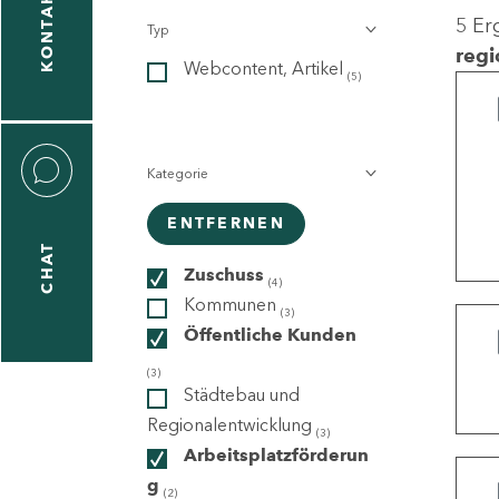
KONTAKT
5 Er
Typ
gen
regi
Webcontent, Artikel
n
(5)
Kategorie
ENTFERNEN
CHAT
icecenter
Zuschuss
(4)
Kommunen
(3)
Öffentliche Kunden
taktformular
(3)
Städtebau und
Regionalentwicklung
(3)
Arbeitsplatzförderun
erportal
g
(2)