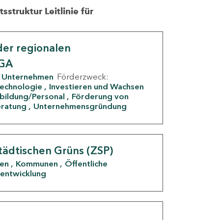
struktur Leitlinie für
er regionalen
IGA
Unternehmen
Förderzweck:
Technologie
Investieren und Wachsen
rbildung/Personal
Förderung von
eratung
Unternehmensgründung
tädtischen Grüns (ZSP)
den
Kommunen
Öffentliche
entwicklung