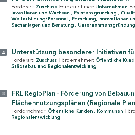
Förderart:
Zuschuss
Fördernehmer:
Unternehmen
F
Investieren und Wachsen
Existenzgründung
Quali
Weiterbildung/Personal
Forschung, Innovationen un
Sachanlagen und Beratung
Unternehmensgründun
Unterstützung besonderer Initiativen fü
Förderart:
Zuschuss
Fördernehmer:
Öffentliche Kun
Städtebau und Regionalentwicklung
FRL RegioPlan - Förderung von Bebauu
Flächennutzungsplänen (Regionale Pla
Fördernehmer:
Öffentliche Kunden
Kommunen
För
Regionalentwicklung