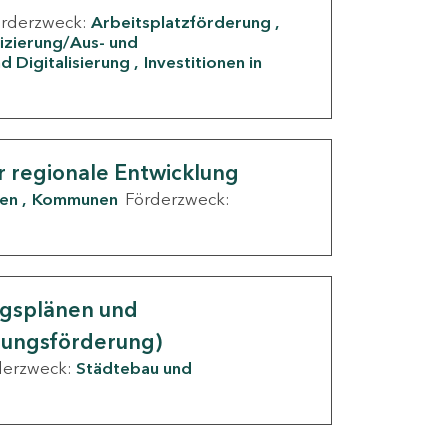
örderzweck:
Arbeitsplatzförderung
fizierung/Aus- und
d Digitalisierung
Investitionen in
g
r regionale Entwicklung
den
Kommunen
Förderzweck:
ngsplänen und
nungsförderung)
derzweck:
Städtebau und