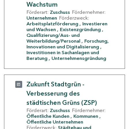
Wachstum
Förderart:
Zuschuss
Fördernehmer:
Unternehmen
Förderzweck:
Arbeitsplatzförderung
Investieren
und Wachsen
Existenzgründung
Qualifizierung/Aus- und
Weiterbildung/Personal
Forschung,
Innovationen und Digitalisierung
Investitionen in Sachanlagen und
Beratung
Unternehmensgründung
Zukunft Stadtgrün -
Verbesserung des
städtischen Grüns (ZSP)
Förderart:
Zuschuss
Fördernehmer:
Öffentliche Kunden
Kommunen
Öffentliche Unternehmen
Förderzweck:
Städtebau und