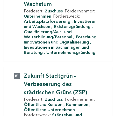
Wachstum
Förderart:
Zuschuss
Fördernehmer:
Unternehmen
Förderzweck:
Arbeitsplatzförderung
Investieren
und Wachsen
Existenzgründung
Qualifizierung/Aus- und
Weiterbildung/Personal
Forschung,
Innovationen und Digitalisierung
Investitionen in Sachanlagen und
Beratung
Unternehmensgründung
Zukunft Stadtgrün -
Verbesserung des
städtischen Grüns (ZSP)
Förderart:
Zuschuss
Fördernehmer:
Öffentliche Kunden
Kommunen
Öffentliche Unternehmen
Förderzweck:
Städtebau und