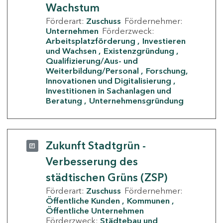
Wachstum
Förderart:
Zuschuss
Fördernehmer:
Unternehmen
Förderzweck:
Arbeitsplatzförderung
Investieren
und Wachsen
Existenzgründung
Qualifizierung/Aus- und
Weiterbildung/Personal
Forschung,
Innovationen und Digitalisierung
Investitionen in Sachanlagen und
Beratung
Unternehmensgründung
Zukunft Stadtgrün -
Verbesserung des
städtischen Grüns (ZSP)
Förderart:
Zuschuss
Fördernehmer:
Öffentliche Kunden
Kommunen
Öffentliche Unternehmen
Förderzweck:
Städtebau und