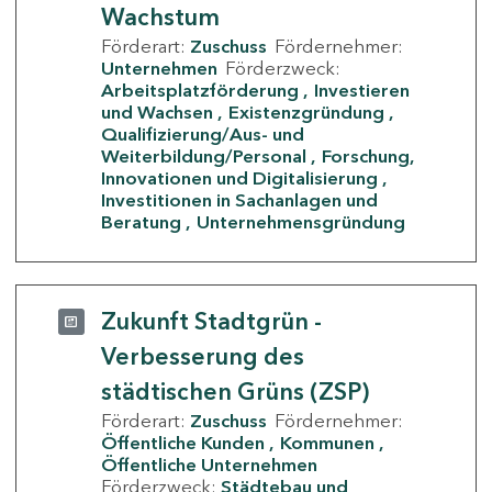
Wachstum
Förderart:
Zuschuss
Fördernehmer:
Unternehmen
Förderzweck:
Arbeitsplatzförderung
Investieren
und Wachsen
Existenzgründung
Qualifizierung/Aus- und
Weiterbildung/Personal
Forschung,
Innovationen und Digitalisierung
Investitionen in Sachanlagen und
Beratung
Unternehmensgründung
Zukunft Stadtgrün -
Verbesserung des
städtischen Grüns (ZSP)
Förderart:
Zuschuss
Fördernehmer:
Öffentliche Kunden
Kommunen
Öffentliche Unternehmen
Förderzweck:
Städtebau und