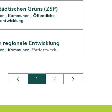
tädtischen Grüns (ZSP)
den
Kommunen
Öffentliche
entwicklung
r regionale Entwicklung
den
Kommunen
Förderzweck:
1
2
Seite
Seite