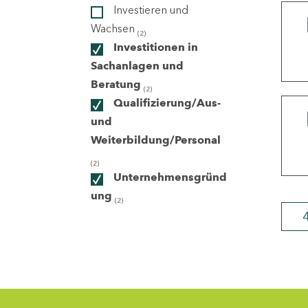
Investieren und
Wachsen
(2)
ndorte
Investitionen in
Sachanlagen und
Beratung
(2)
Qualifizierung/Aus-
und
Weiterbildung/Personal
(2)
Unternehmensgründ
ung
(2)