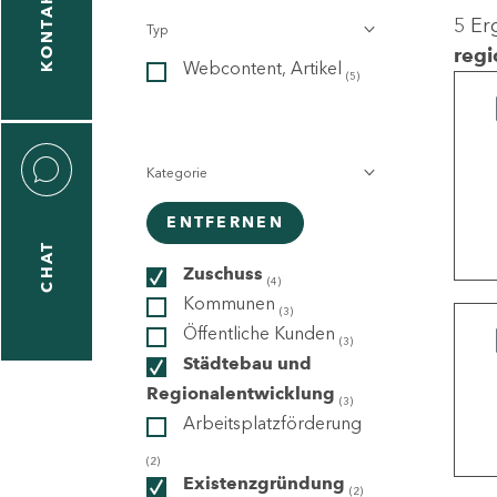
KONTAKT
5 Er
Typ
gen
regi
Webcontent, Artikel
n
(5)
Kategorie
ENTFERNEN
CHAT
icecenter
Zuschuss
(4)
Kommunen
(3)
Öffentliche Kunden
(3)
taktformular
Städtebau und
Regionalentwicklung
(3)
Arbeitsplatzförderung
erportal
(2)
Existenzgründung
(2)