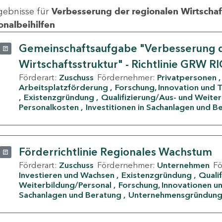
gebnisse für
Verbesserung der regionalen Wirtschafts
onalbeihilfen
Gemeinschaftsaufgabe "Verbesserung d
Wirtschaftsstruktur" - Richtlinie GRW R
Förderart:
Zuschuss
Fördernehmer:
Privatpersonen
Arbeitsplatzförderung
Forschung, Innovation und 
Existenzgründung
Qualifizierung/Aus- und Weite
Personalkosten
Investitionen in Sachanlagen und B
Förderrichtlinie Regionales Wachstum
Förderart:
Zuschuss
Fördernehmer:
Unternehmen
F
Investieren und Wachsen
Existenzgründung
Quali
Weiterbildung/Personal
Forschung, Innovationen un
Sachanlagen und Beratung
Unternehmensgründun