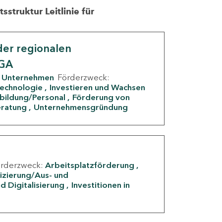
struktur Leitlinie für
er regionalen
IGA
Unternehmen
Förderzweck:
Technologie
Investieren und Wachsen
rbildung/Personal
Förderung von
eratung
Unternehmensgründung
örderzweck:
Arbeitsplatzförderung
fizierung/Aus- und
d Digitalisierung
Investitionen in
g