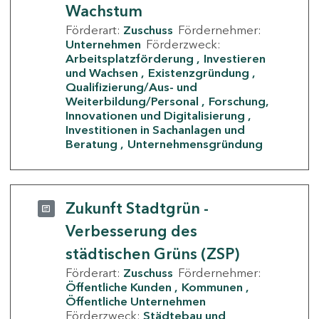
Wachstum
Förderart:
Zuschuss
Fördernehmer:
Unternehmen
Förderzweck:
Arbeitsplatzförderung
Investieren
und Wachsen
Existenzgründung
Qualifizierung/Aus- und
Weiterbildung/Personal
Forschung,
Innovationen und Digitalisierung
Investitionen in Sachanlagen und
Beratung
Unternehmensgründung
Zukunft Stadtgrün -
Verbesserung des
städtischen Grüns (ZSP)
Förderart:
Zuschuss
Fördernehmer:
Öffentliche Kunden
Kommunen
Öffentliche Unternehmen
Förderzweck:
Städtebau und