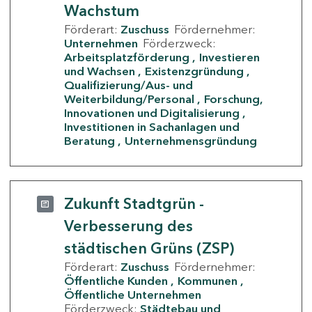
Wachstum
Förderart:
Zuschuss
Fördernehmer:
Unternehmen
Förderzweck:
Arbeitsplatzförderung
Investieren
und Wachsen
Existenzgründung
Qualifizierung/Aus- und
Weiterbildung/Personal
Forschung,
Innovationen und Digitalisierung
Investitionen in Sachanlagen und
Beratung
Unternehmensgründung
Zukunft Stadtgrün -
Verbesserung des
städtischen Grüns (ZSP)
Förderart:
Zuschuss
Fördernehmer:
Öffentliche Kunden
Kommunen
Öffentliche Unternehmen
Förderzweck:
Städtebau und