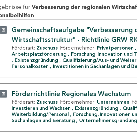
gebnisse für
Verbesserung der regionalen Wirtschafts
onalbeihilfen
Gemeinschaftsaufgabe "Verbesserung d
Wirtschaftsstruktur" - Richtlinie GRW R
Förderart:
Zuschuss
Fördernehmer:
Privatpersonen
Arbeitsplatzförderung
Forschung, Innovation und 
Existenzgründung
Qualifizierung/Aus- und Weite
Personalkosten
Investitionen in Sachanlagen und B
Förderrichtlinie Regionales Wachstum
Förderart:
Zuschuss
Fördernehmer:
Unternehmen
F
Investieren und Wachsen
Existenzgründung
Quali
Weiterbildung/Personal
Forschung, Innovationen un
Sachanlagen und Beratung
Unternehmensgründun