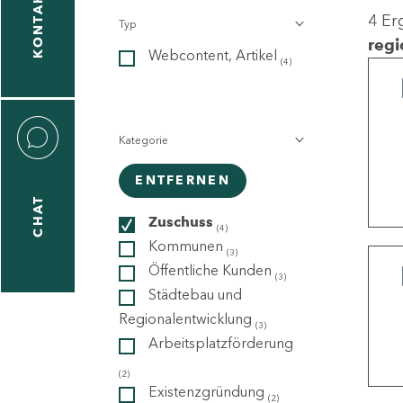
KONTAKT
4 Er
Typ
gen
regi
Webcontent, Artikel
n
(4)
Kategorie
ENTFERNEN
CHAT
icecenter
Zuschuss
(4)
Kommunen
(3)
Öffentliche Kunden
(3)
taktformular
Städtebau und
Regionalentwicklung
(3)
Arbeitsplatzförderung
erportal
(2)
Existenzgründung
(2)