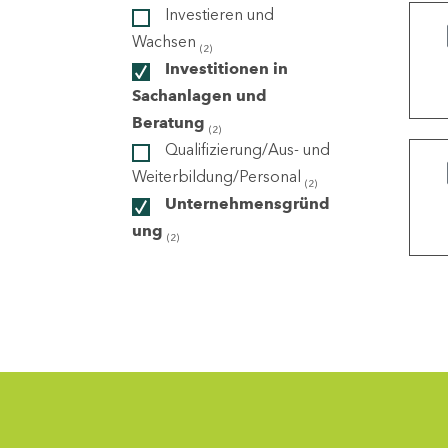
Investieren und
Wachsen
(2)
ndorte
Investitionen in
Sachanlagen und
Beratung
(2)
Qualifizierung/Aus- und
Weiterbildung/Personal
(2)
Unternehmensgründ
ung
(2)