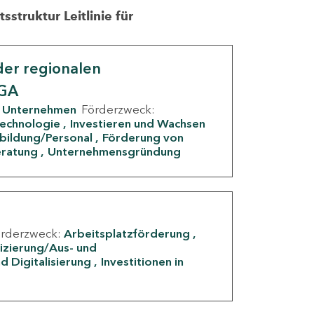
struktur Leitlinie für
er regionalen
IGA
Unternehmen
Förderzweck:
Technologie
Investieren und Wachsen
rbildung/Personal
Förderung von
eratung
Unternehmensgründung
örderzweck:
Arbeitsplatzförderung
fizierung/Aus- und
d Digitalisierung
Investitionen in
g