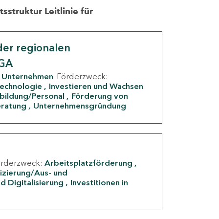
struktur Leitlinie für
er regionalen
IGA
Unternehmen
Förderzweck:
Technologie
Investieren und Wachsen
rbildung/Personal
Förderung von
eratung
Unternehmensgründung
örderzweck:
Arbeitsplatzförderung
fizierung/Aus- und
d Digitalisierung
Investitionen in
g