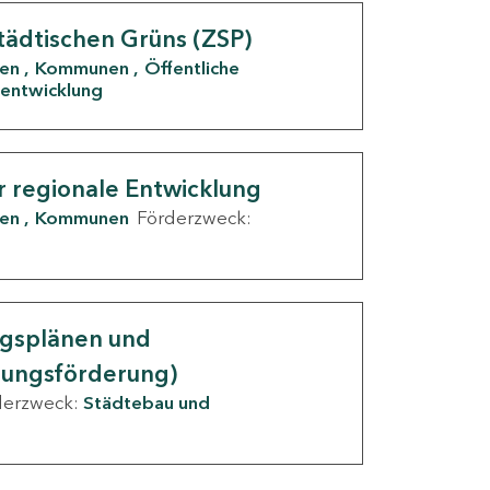
tädtischen Grüns (ZSP)
den
Kommunen
Öffentliche
entwicklung
r regionale Entwicklung
den
Kommunen
Förderzweck:
ngsplänen und
nungsförderung)
derzweck:
Städtebau und