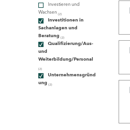
Investieren und
Wachsen
(2)
ndorte
Investitionen in
Sachanlagen und
Beratung
(2)
Qualifizierung/Aus-
und
Weiterbildung/Personal
(2)
Unternehmensgründ
ung
(2)