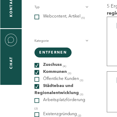
KONTAKT
5 Er
Typ
gen
regi
Webcontent, Artikel
n
(5)
Kategorie
ENTFERNEN
CHAT
icecenter
Zuschuss
(4)
Kommunen
(3)
Öffentliche Kunden
(3)
taktformular
Städtebau und
Regionalentwicklung
(3)
Arbeitsplatzförderung
erportal
(2)
Existenzgründung
(2)