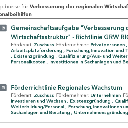
gebnisse für
Verbesserung der regionalen Wirtschafts
onalbeihilfen
Gemeinschaftsaufgabe "Verbesserung d
Wirtschaftsstruktur" - Richtlinie GRW R
Förderart:
Zuschuss
Fördernehmer:
Privatpersonen
Arbeitsplatzförderung
Forschung, Innovation und 
Existenzgründung
Qualifizierung/Aus- und Weite
Personalkosten
Investitionen in Sachanlagen und B
Förderrichtlinie Regionales Wachstum
Förderart:
Zuschuss
Fördernehmer:
Unternehmen
F
Investieren und Wachsen
Existenzgründung
Quali
Weiterbildung/Personal
Forschung, Innovationen un
Sachanlagen und Beratung
Unternehmensgründun