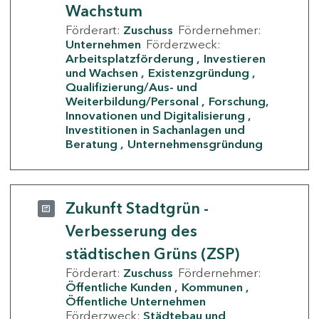
Wachstum
Förderart:
Zuschuss
Fördernehmer:
Unternehmen
Förderzweck:
Arbeitsplatzförderung
Investieren
und Wachsen
Existenzgründung
Qualifizierung/Aus- und
Weiterbildung/Personal
Forschung,
Innovationen und Digitalisierung
Investitionen in Sachanlagen und
Beratung
Unternehmensgründung
Zukunft Stadtgrün -
Verbesserung des
städtischen Grüns (ZSP)
Förderart:
Zuschuss
Fördernehmer:
Öffentliche Kunden
Kommunen
Öffentliche Unternehmen
Förderzweck:
Städtebau und