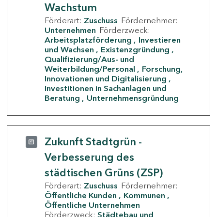
Wachstum
Förderart:
Zuschuss
Fördernehmer:
Unternehmen
Förderzweck:
Arbeitsplatzförderung
Investieren
und Wachsen
Existenzgründung
Qualifizierung/Aus- und
Weiterbildung/Personal
Forschung,
Innovationen und Digitalisierung
Investitionen in Sachanlagen und
Beratung
Unternehmensgründung
Zukunft Stadtgrün -
Verbesserung des
städtischen Grüns (ZSP)
Förderart:
Zuschuss
Fördernehmer:
Öffentliche Kunden
Kommunen
Öffentliche Unternehmen
Förderzweck:
Städtebau und