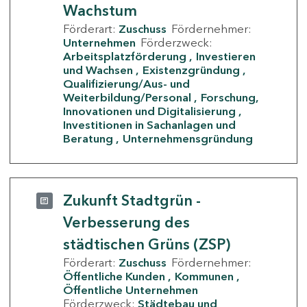
Wachstum
Förderart:
Zuschuss
Fördernehmer:
Unternehmen
Förderzweck:
Arbeitsplatzförderung
Investieren
und Wachsen
Existenzgründung
Qualifizierung/Aus- und
Weiterbildung/Personal
Forschung,
Innovationen und Digitalisierung
Investitionen in Sachanlagen und
Beratung
Unternehmensgründung
Zukunft Stadtgrün -
Verbesserung des
städtischen Grüns (ZSP)
Förderart:
Zuschuss
Fördernehmer:
Öffentliche Kunden
Kommunen
Öffentliche Unternehmen
Förderzweck:
Städtebau und