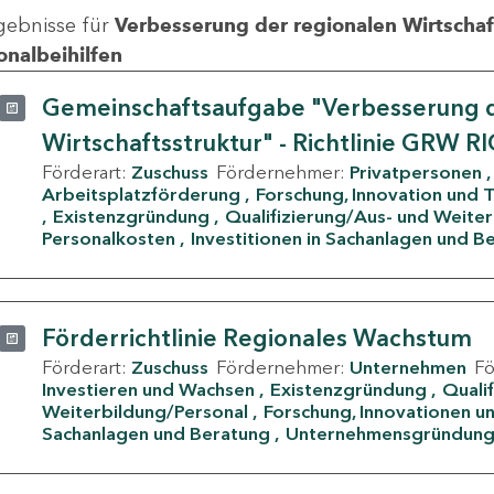
gebnisse für
Verbesserung der regionalen Wirtschafts
onalbeihilfen
Gemeinschaftsaufgabe "Verbesserung d
Wirtschaftsstruktur" - Richtlinie GRW R
Förderart:
Zuschuss
Fördernehmer:
Privatpersonen
Arbeitsplatzförderung
Forschung, Innovation und 
Existenzgründung
Qualifizierung/Aus- und Weite
Personalkosten
Investitionen in Sachanlagen und B
Förderrichtlinie Regionales Wachstum
Förderart:
Zuschuss
Fördernehmer:
Unternehmen
F
Investieren und Wachsen
Existenzgründung
Quali
Weiterbildung/Personal
Forschung, Innovationen un
Sachanlagen und Beratung
Unternehmensgründun