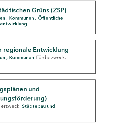
tädtischen Grüns (ZSP)
den
Kommunen
Öffentliche
entwicklung
r regionale Entwicklung
den
Kommunen
Förderzweck:
ngsplänen und
nungsförderung)
derzweck:
Städtebau und