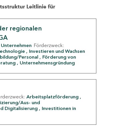
struktur Leitlinie für
er regionalen
IGA
Unternehmen
Förderzweck:
Technologie
Investieren und Wachsen
rbildung/Personal
Förderung von
eratung
Unternehmensgründung
örderzweck:
Arbeitsplatzförderung
fizierung/Aus- und
d Digitalisierung
Investitionen in
g