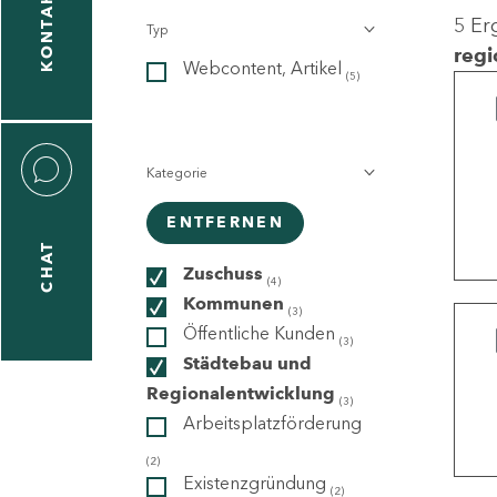
KONTAKT
5 Er
Typ
gen
regi
Webcontent, Artikel
n
(5)
Kategorie
ENTFERNEN
CHAT
icecenter
Zuschuss
(4)
Kommunen
(3)
Öffentliche Kunden
(3)
taktformular
Städtebau und
Regionalentwicklung
(3)
Arbeitsplatzförderung
erportal
(2)
Existenzgründung
(2)