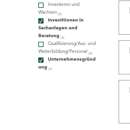
Investieren und
Wachsen
(2)
ndorte
Investitionen in
Sachanlagen und
Beratung
(2)
Qualifizierung/Aus- und
Weiterbildung/Personal
(2)
Unternehmensgründ
ung
(2)