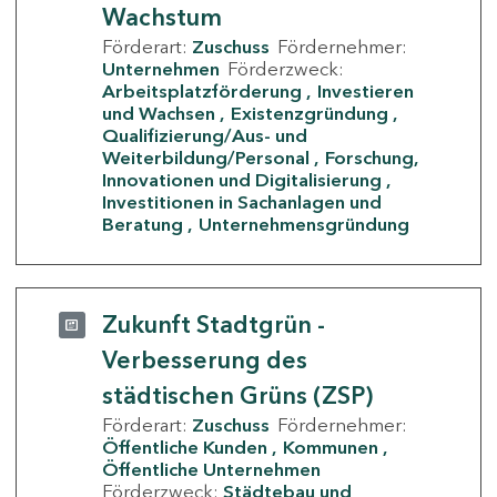
Wachstum
Förderart:
Zuschuss
Fördernehmer:
Unternehmen
Förderzweck:
Arbeitsplatzförderung
Investieren
und Wachsen
Existenzgründung
Qualifizierung/Aus- und
Weiterbildung/Personal
Forschung,
Innovationen und Digitalisierung
Investitionen in Sachanlagen und
Beratung
Unternehmensgründung
Zukunft Stadtgrün -
Verbesserung des
städtischen Grüns (ZSP)
Förderart:
Zuschuss
Fördernehmer:
Öffentliche Kunden
Kommunen
Öffentliche Unternehmen
Förderzweck:
Städtebau und