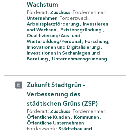
Wachstum
Förderart:
Zuschuss
Fördernehmer:
Unternehmen
Förderzweck:
Arbeitsplatzförderung
Investieren
und Wachsen
Existenzgründung
Qualifizierung/Aus- und
Weiterbildung/Personal
Forschung,
Innovationen und Digitalisierung
Investitionen in Sachanlagen und
Beratung
Unternehmensgründung
Zukunft Stadtgrün -
Verbesserung des
städtischen Grüns (ZSP)
Förderart:
Zuschuss
Fördernehmer:
Öffentliche Kunden
Kommunen
Öffentliche Unternehmen
Förderzweck:
Städtebau und