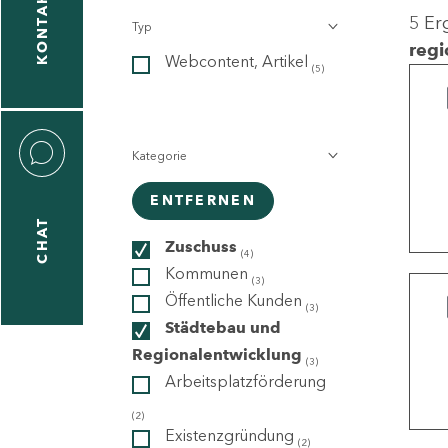
KONTAKT
5 Er
Typ
gen
regi
Webcontent, Artikel
n
(5)
Kategorie
ENTFERNEN
CHAT
icecenter
Zuschuss
(4)
Kommunen
(3)
Öffentliche Kunden
(3)
taktformular
Städtebau und
Regionalentwicklung
(3)
Arbeitsplatzförderung
erportal
(2)
Existenzgründung
(2)