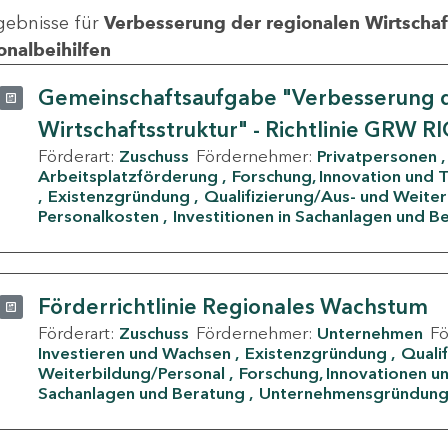
gebnisse für
Verbesserung der regionalen Wirtschafts
onalbeihilfen
Gemeinschaftsaufgabe "Verbesserung d
Wirtschaftsstruktur" - Richtlinie GRW R
Förderart:
Zuschuss
Fördernehmer:
Privatpersonen
Arbeitsplatzförderung
Forschung, Innovation und 
Existenzgründung
Qualifizierung/Aus- und Weite
Personalkosten
Investitionen in Sachanlagen und B
Förderrichtlinie Regionales Wachstum
Förderart:
Zuschuss
Fördernehmer:
Unternehmen
F
Investieren und Wachsen
Existenzgründung
Quali
Weiterbildung/Personal
Forschung, Innovationen un
Sachanlagen und Beratung
Unternehmensgründun