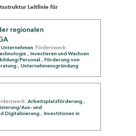
struktur Leitlinie für
er regionalen
IGA
Unternehmen
Förderzweck:
Technologie
Investieren und Wachsen
rbildung/Personal
Förderung von
eratung
Unternehmensgründung
örderzweck:
Arbeitsplatzförderung
fizierung/Aus- und
d Digitalisierung
Investitionen in
g