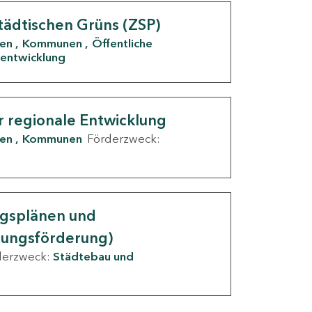
tädtischen Grüns (ZSP)
den
Kommunen
Öffentliche
entwicklung
r regionale Entwicklung
den
Kommunen
Förderzweck:
ngsplänen und
nungsförderung)
derzweck:
Städtebau und