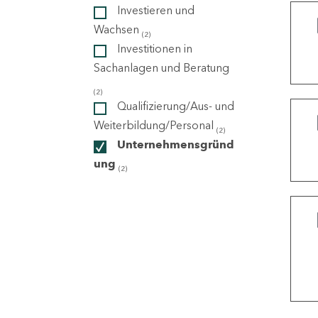
Investieren und
Wachsen
(2)
ndorte
Investitionen in
Sachanlagen und Beratung
(2)
Qualifizierung/Aus- und
Weiterbildung/Personal
(2)
Unternehmensgründ
ung
(2)