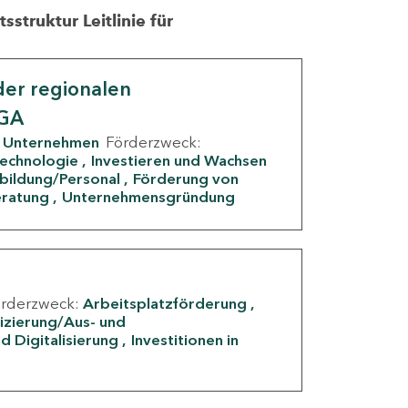
struktur Leitlinie für
er regionalen
IGA
Unternehmen
Förderzweck:
Technologie
Investieren und Wachsen
rbildung/Personal
Förderung von
eratung
Unternehmensgründung
örderzweck:
Arbeitsplatzförderung
fizierung/Aus- und
d Digitalisierung
Investitionen in
g