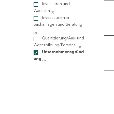
Investieren und
Wachsen
(2)
ndorte
Investitionen in
Sachanlagen und Beratung
(2)
Qualifizierung/Aus- und
Weiterbildung/Personal
(2)
Unternehmensgründ
ung
(2)