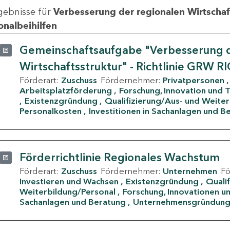
gebnisse für
Verbesserung der regionalen Wirtschafts
onalbeihilfen
Gemeinschaftsaufgabe "Verbesserung d
Wirtschaftsstruktur" - Richtlinie GRW R
Förderart:
Zuschuss
Fördernehmer:
Privatpersonen
Arbeitsplatzförderung
Forschung, Innovation und 
Existenzgründung
Qualifizierung/Aus- und Weite
Personalkosten
Investitionen in Sachanlagen und B
Förderrichtlinie Regionales Wachstum
Förderart:
Zuschuss
Fördernehmer:
Unternehmen
F
Investieren und Wachsen
Existenzgründung
Quali
Weiterbildung/Personal
Forschung, Innovationen un
Sachanlagen und Beratung
Unternehmensgründun