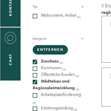
KONTAKT
5 Er
Typ
gen
regi
Webcontent, Artikel
n
(5)
Kategorie
ENTFERNEN
CHAT
icecenter
Zuschuss
(4)
Kommunen
(3)
Öffentliche Kunden
(3)
taktformular
Städtebau und
Regionalentwicklung
(3)
Arbeitsplatzförderung
erportal
(2)
Existenzgründung
(2)