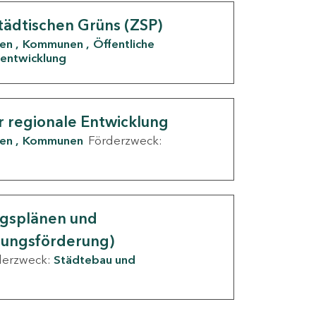
tädtischen Grüns (ZSP)
den
Kommunen
Öffentliche
entwicklung
r regionale Entwicklung
den
Kommunen
Förderzweck:
ngsplänen und
nungsförderung)
derzweck:
Städtebau und