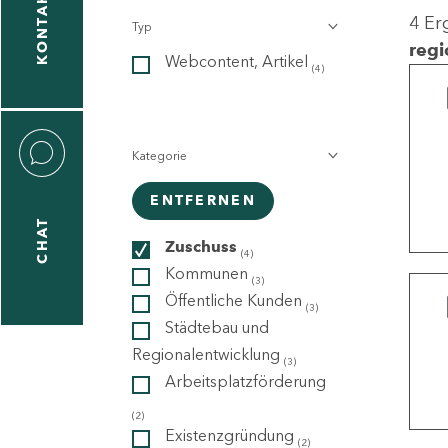
KONTAKT
4 Er
Typ
gen
regi
Webcontent, Artikel
n
(4)
Kategorie
ENTFERNEN
CHAT
icecenter
Zuschuss
(4)
Kommunen
(3)
Öffentliche Kunden
(3)
taktformular
Städtebau und
Regionalentwicklung
(3)
Arbeitsplatzförderung
erportal
(2)
Existenzgründung
(2)