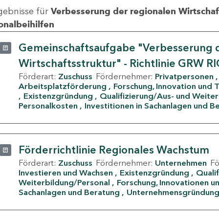
gebnisse für
Verbesserung der regionalen Wirtschafts
onalbeihilfen
Gemeinschaftsaufgabe "Verbesserung d
Wirtschaftsstruktur" - Richtlinie GRW R
Förderart:
Zuschuss
Fördernehmer:
Privatpersonen
Arbeitsplatzförderung
Forschung, Innovation und 
Existenzgründung
Qualifizierung/Aus- und Weite
Personalkosten
Investitionen in Sachanlagen und B
Förderrichtlinie Regionales Wachstum
Förderart:
Zuschuss
Fördernehmer:
Unternehmen
F
Investieren und Wachsen
Existenzgründung
Quali
Weiterbildung/Personal
Forschung, Innovationen un
Sachanlagen und Beratung
Unternehmensgründun