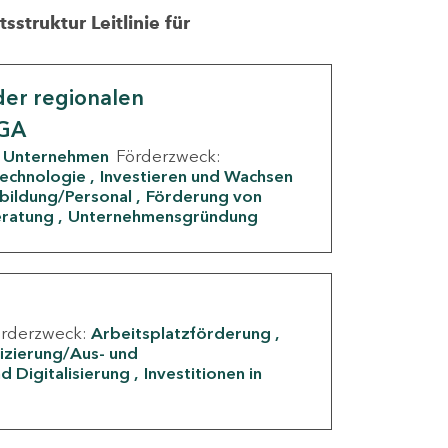
struktur Leitlinie für
er regionalen
IGA
Unternehmen
Förderzweck:
Technologie
Investieren und Wachsen
rbildung/Personal
Förderung von
eratung
Unternehmensgründung
örderzweck:
Arbeitsplatzförderung
fizierung/Aus- und
d Digitalisierung
Investitionen in
g