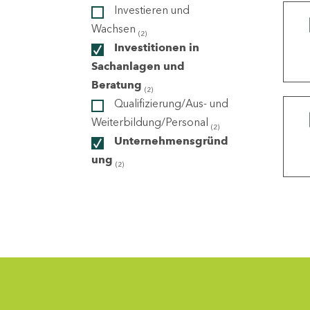
Investieren und
Wachsen
(2)
ndorte
Investitionen in
Sachanlagen und
Beratung
(2)
Qualifizierung/Aus- und
Weiterbildung/Personal
(2)
Unternehmensgründ
ung
(2)