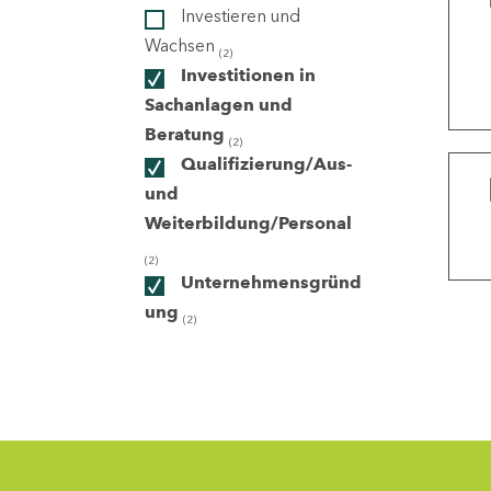
Investieren und
Wachsen
(2)
ndorte
Investitionen in
Sachanlagen und
Beratung
(2)
Qualifizierung/Aus-
und
Weiterbildung/Personal
(2)
Unternehmensgründ
ung
(2)