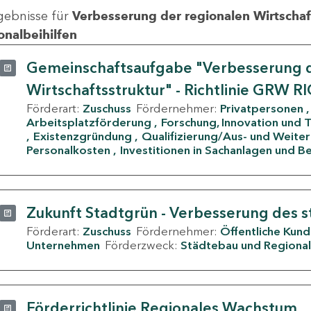
gebnisse für
Verbesserung der regionalen Wirtschafts
onalbeihilfen
Gemeinschaftsaufgabe "Verbesserung d
Wirtschaftsstruktur" - Richtlinie GRW R
Förderart:
Zuschuss
Fördernehmer:
Privatpersonen
Arbeitsplatzförderung
Forschung, Innovation und 
Existenzgründung
Qualifizierung/Aus- und Weite
Personalkosten
Investitionen in Sachanlagen und B
Zukunft Stadtgrün - Verbesserung des s
Förderart:
Zuschuss
Fördernehmer:
Öffentliche Kun
Unternehmen
Förderzweck:
Städtebau und Regional
Förderrichtlinie Regionales Wachstum