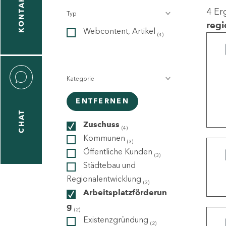
KONTAKT
4 Er
Typ
gen
regi
Webcontent, Artikel
n
(4)
Kategorie
ENTFERNEN
CHAT
icecenter
Zuschuss
(4)
Kommunen
(3)
Öffentliche Kunden
(3)
taktformular
Städtebau und
Regionalentwicklung
(3)
Arbeitsplatzförderun
g
erportal
(2)
Existenzgründung
(2)