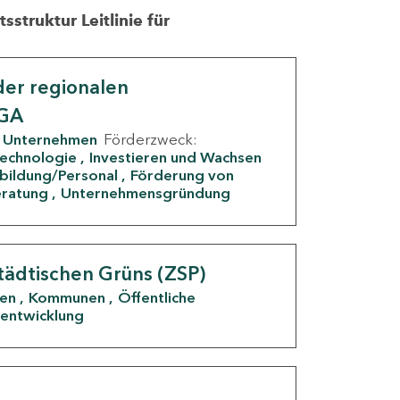
struktur Leitlinie für
er regionalen
IGA
Unternehmen
Förderzweck:
Technologie
Investieren und Wachsen
rbildung/Personal
Förderung von
eratung
Unternehmensgründung
tädtischen Grüns (ZSP)
den
Kommunen
Öffentliche
entwicklung