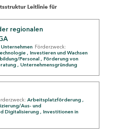
struktur Leitlinie für
er regionalen
IGA
Unternehmen
Förderzweck:
Technologie
Investieren und Wachsen
rbildung/Personal
Förderung von
eratung
Unternehmensgründung
örderzweck:
Arbeitsplatzförderung
fizierung/Aus- und
d Digitalisierung
Investitionen in
g