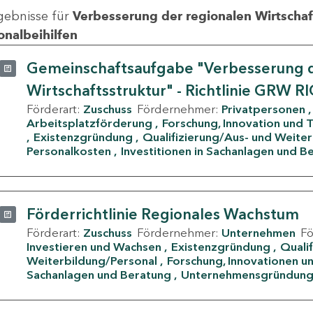
gebnisse für
Verbesserung der regionalen Wirtschafts
onalbeihilfen
Gemeinschaftsaufgabe "Verbesserung d
Wirtschaftsstruktur" - Richtlinie GRW R
Förderart:
Zuschuss
Fördernehmer:
Privatpersonen
Arbeitsplatzförderung
Forschung, Innovation und 
Existenzgründung
Qualifizierung/Aus- und Weite
Personalkosten
Investitionen in Sachanlagen und B
Förderrichtlinie Regionales Wachstum
Förderart:
Zuschuss
Fördernehmer:
Unternehmen
F
Investieren und Wachsen
Existenzgründung
Quali
Weiterbildung/Personal
Forschung, Innovationen un
Sachanlagen und Beratung
Unternehmensgründun