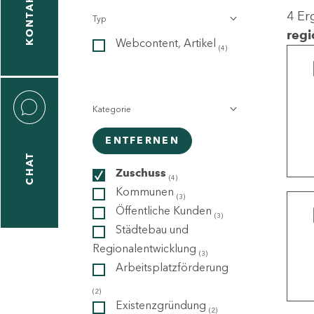
KONTAKT
4 Er
Typ
gen
regi
Webcontent, Artikel
n
(4)
Kategorie
ENTFERNEN
CHAT
icecenter
Zuschuss
(4)
Kommunen
(3)
Öffentliche Kunden
(3)
taktformular
Städtebau und
Regionalentwicklung
(3)
Arbeitsplatzförderung
erportal
(2)
Existenzgründung
(2)