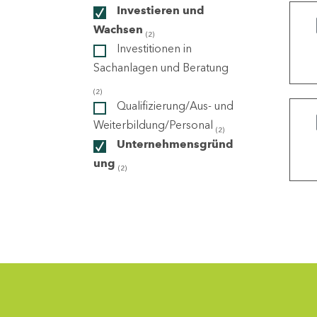
Investieren und
Wachsen
(2)
ndorte
Investitionen in
Sachanlagen und Beratung
(2)
Qualifizierung/Aus- und
Weiterbildung/Personal
(2)
Unternehmensgründ
ung
(2)