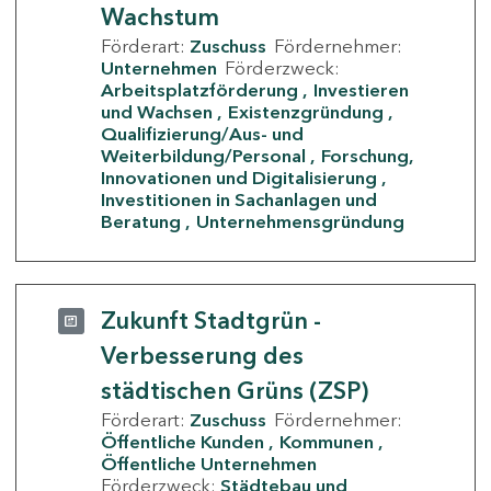
Wachstum
Förderart:
Zuschuss
Fördernehmer:
Unternehmen
Förderzweck:
Arbeitsplatzförderung
Investieren
und Wachsen
Existenzgründung
Qualifizierung/Aus- und
Weiterbildung/Personal
Forschung,
Innovationen und Digitalisierung
Investitionen in Sachanlagen und
Beratung
Unternehmensgründung
Zukunft Stadtgrün -
Verbesserung des
städtischen Grüns (ZSP)
Förderart:
Zuschuss
Fördernehmer:
Öffentliche Kunden
Kommunen
Öffentliche Unternehmen
Förderzweck:
Städtebau und