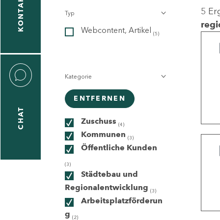
KONTAKT
5 Er
Typ
gen
regi
Webcontent, Artikel
n
(5)
Kategorie
ENTFERNEN
CHAT
icecenter
Zuschuss
(4)
Kommunen
(3)
Öffentliche Kunden
taktformular
(3)
Städtebau und
Regionalentwicklung
(3)
Arbeitsplatzförderun
erportal
g
(2)