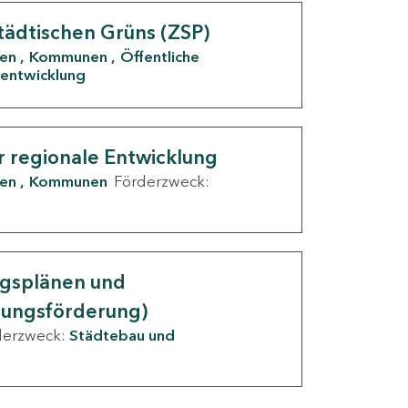
tädtischen Grüns (ZSP)
den
Kommunen
Öffentliche
entwicklung
r regionale Entwicklung
den
Kommunen
Förderzweck:
ngsplänen und
nungsförderung)
derzweck:
Städtebau und