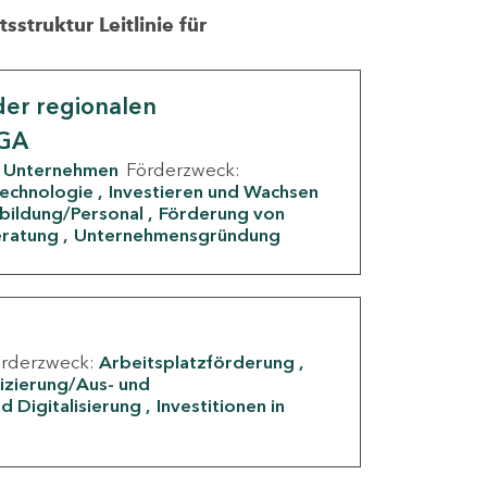
struktur Leitlinie für
er regionalen
IGA
Unternehmen
Förderzweck:
Technologie
Investieren und Wachsen
rbildung/Personal
Förderung von
eratung
Unternehmensgründung
örderzweck:
Arbeitsplatzförderung
fizierung/Aus- und
d Digitalisierung
Investitionen in
g