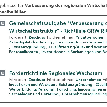
gebnisse für
Verbesserung der regionalen Wirtschafts
onalbeihilfen
Gemeinschaftsaufgabe "Verbesserung d
Wirtschaftsstruktur" - Richtlinie GRW R
Förderart:
Zuschuss
Fördernehmer:
Privatpersonen
Arbeitsplatzförderung
Forschung, Innovation und 
Existenzgründung
Qualifizierung/Aus- und Weite
Personalkosten
Investitionen in Sachanlagen und B
Förderrichtlinie Regionales Wachstum
Förderart:
Zuschuss
Fördernehmer:
Unternehmen
F
Investieren und Wachsen
Existenzgründung
Quali
Weiterbildung/Personal
Forschung, Innovationen un
Sachanlagen und Beratung
Unternehmensgründun