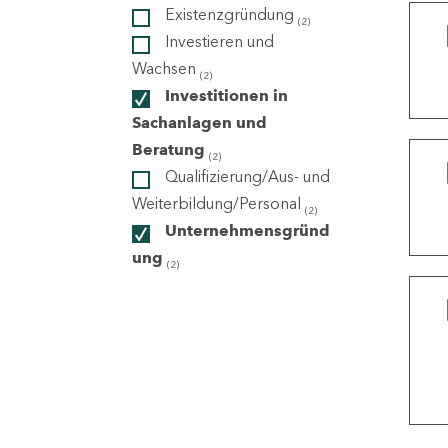
Existenzgründung
(2)
Investieren und
ndorte
Wachsen
(2)
Investitionen in
Sachanlagen und
Beratung
(2)
Qualifizierung/Aus- und
Weiterbildung/Personal
(2)
Unternehmensgründ
ung
(2)