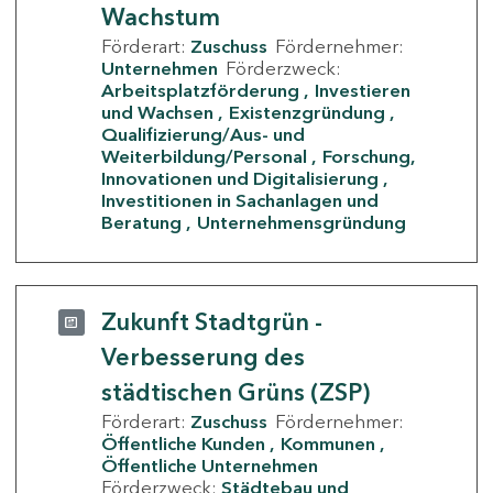
Wachstum
Förderart:
Zuschuss
Fördernehmer:
Unternehmen
Förderzweck:
Arbeitsplatzförderung
Investieren
und Wachsen
Existenzgründung
Qualifizierung/Aus- und
Weiterbildung/Personal
Forschung,
Innovationen und Digitalisierung
Investitionen in Sachanlagen und
Beratung
Unternehmensgründung
Zukunft Stadtgrün -
Verbesserung des
städtischen Grüns (ZSP)
Förderart:
Zuschuss
Fördernehmer:
Öffentliche Kunden
Kommunen
Öffentliche Unternehmen
Förderzweck:
Städtebau und