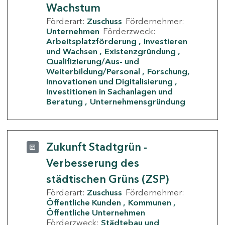
Wachstum
Förderart:
Zuschuss
Fördernehmer:
Unternehmen
Förderzweck:
Arbeitsplatzförderung
Investieren
und Wachsen
Existenzgründung
Qualifizierung/Aus- und
Weiterbildung/Personal
Forschung,
Innovationen und Digitalisierung
Investitionen in Sachanlagen und
Beratung
Unternehmensgründung
Zukunft Stadtgrün -
Verbesserung des
städtischen Grüns (ZSP)
Förderart:
Zuschuss
Fördernehmer:
Öffentliche Kunden
Kommunen
Öffentliche Unternehmen
Förderzweck:
Städtebau und