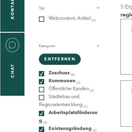
KONTAKT
5 Er
Typ
gen
regi
Webcontent, Artikel
n
(5)
Kategorie
ENTFERNEN
CHAT
icecenter
Zuschuss
(4)
Kommunen
(3)
Öffentliche Kunden
(3)
taktformular
Städtebau und
Regionalentwicklung
(3)
Arbeitsplatzförderun
g
erportal
(2)
Existenzgründung
(2)