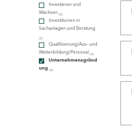
Investieren und
Wachsen
(2)
ndorte
Investitionen in
Sachanlagen und Beratung
(2)
Qualifizierung/Aus- und
Weiterbildung/Personal
(2)
Unternehmensgründ
ung
(2)