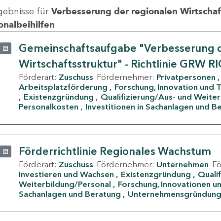
gebnisse für
Verbesserung der regionalen Wirtschafts
onalbeihilfen
Gemeinschaftsaufgabe "Verbesserung d
Wirtschaftsstruktur" - Richtlinie GRW R
Förderart:
Zuschuss
Fördernehmer:
Privatpersonen
Arbeitsplatzförderung
Forschung, Innovation und 
Existenzgründung
Qualifizierung/Aus- und Weite
Personalkosten
Investitionen in Sachanlagen und B
Förderrichtlinie Regionales Wachstum
Förderart:
Zuschuss
Fördernehmer:
Unternehmen
F
Investieren und Wachsen
Existenzgründung
Quali
Weiterbildung/Personal
Forschung, Innovationen un
Sachanlagen und Beratung
Unternehmensgründun