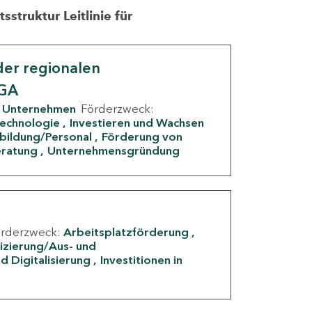
struktur Leitlinie für
er regionalen
IGA
Unternehmen
Förderzweck:
Technologie
Investieren und Wachsen
rbildung/Personal
Förderung von
eratung
Unternehmensgründung
örderzweck:
Arbeitsplatzförderung
fizierung/Aus- und
d Digitalisierung
Investitionen in
g