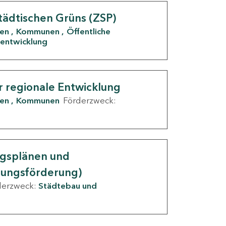
tädtischen Grüns (ZSP)
den
Kommunen
Öffentliche
entwicklung
r regionale Entwicklung
den
Kommunen
Förderzweck:
ngsplänen und
nungsförderung)
derzweck:
Städtebau und