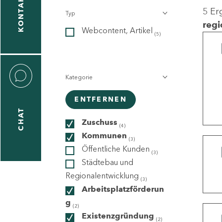
KONTAKT
5 Er
Typ
gen
regi
Webcontent, Artikel
n
(5)
Kategorie
ENTFERNEN
CHAT
icecenter
Zuschuss
(4)
Kommunen
(3)
Öffentliche Kunden
(3)
taktformular
Städtebau und
Regionalentwicklung
(3)
Arbeitsplatzförderun
g
erportal
(2)
Existenzgründung
(2)