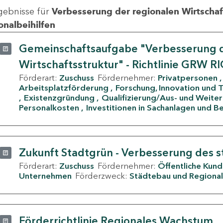
gebnisse für
Verbesserung der regionalen Wirtschafts
onalbeihilfen
Gemeinschaftsaufgabe "Verbesserung d
Wirtschaftsstruktur" - Richtlinie GRW R
Förderart:
Zuschuss
Fördernehmer:
Privatpersonen
Arbeitsplatzförderung
Forschung, Innovation und 
Existenzgründung
Qualifizierung/Aus- und Weite
Personalkosten
Investitionen in Sachanlagen und B
Zukunft Stadtgrün - Verbesserung des s
Förderart:
Zuschuss
Fördernehmer:
Öffentliche Kun
Unternehmen
Förderzweck:
Städtebau und Regional
Förderrichtlinie Regionales Wachstum