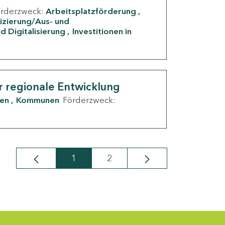
örderzweck:
Arbeitsplatzförderung
fizierung/Aus- und
d Digitalisierung
Investitionen in
g
r regionale Entwicklung
den
Kommunen
Förderzweck:
1
2
Seite
Seite