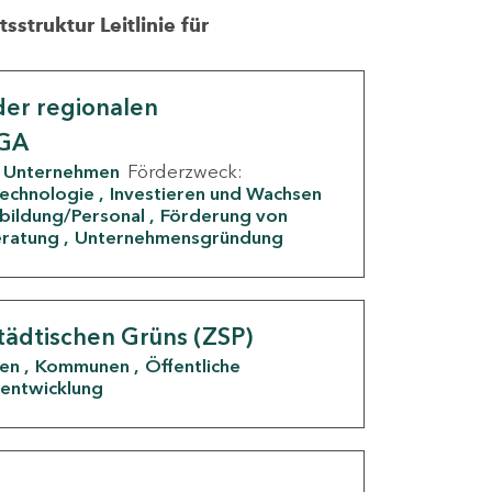
struktur Leitlinie für
er regionalen
IGA
Unternehmen
Förderzweck:
Technologie
Investieren und Wachsen
rbildung/Personal
Förderung von
eratung
Unternehmensgründung
tädtischen Grüns (ZSP)
den
Kommunen
Öffentliche
entwicklung