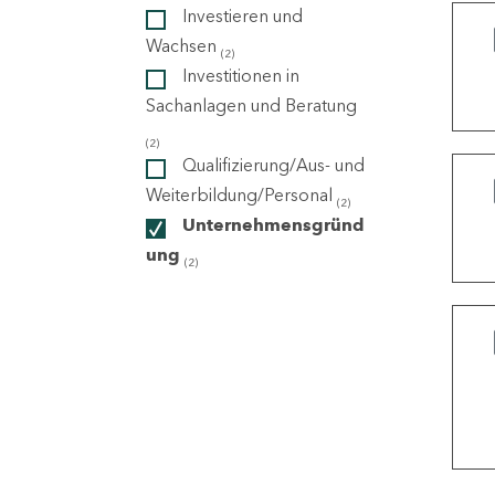
Investieren und
Wachsen
(2)
ndorte
Investitionen in
Sachanlagen und Beratung
(2)
Qualifizierung/Aus- und
Weiterbildung/Personal
(2)
Unternehmensgründ
ung
(2)