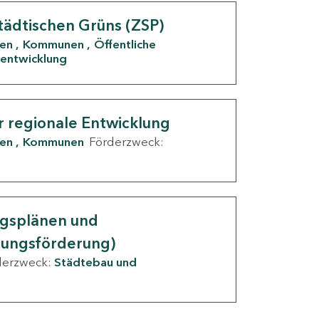
tädtischen Grüns (ZSP)
den
Kommunen
Öffentliche
entwicklung
r regionale Entwicklung
den
Kommunen
Förderzweck:
ngsplänen und
nungsförderung)
derzweck:
Städtebau und