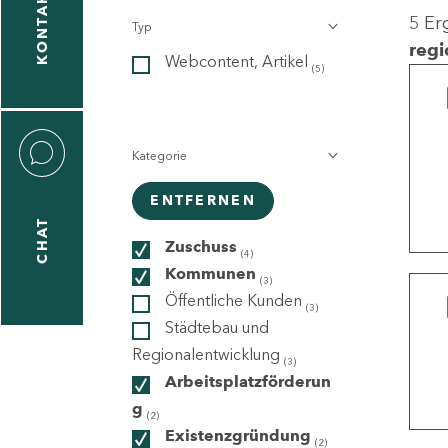
KONTAKT
5 Er
Typ
gen
regi
Webcontent, Artikel
n
(5)
Kategorie
ENTFERNEN
CHAT
icecenter
Zuschuss
(4)
Kommunen
(3)
Öffentliche Kunden
(3)
taktformular
Städtebau und
Regionalentwicklung
(3)
Arbeitsplatzförderun
g
erportal
(2)
Existenzgründung
(2)