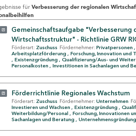
gebnisse für
Verbesserung der regionalen Wirtschafts
onalbeihilfen
Gemeinschaftsaufgabe "Verbesserung d
Wirtschaftsstruktur" - Richtlinie GRW R
Förderart:
Zuschuss
Fördernehmer:
Privatpersonen
Arbeitsplatzförderung
Forschung, Innovation und 
Existenzgründung
Qualifizierung/Aus- und Weite
Personalkosten
Investitionen in Sachanlagen und B
Förderrichtlinie Regionales Wachstum
Förderart:
Zuschuss
Fördernehmer:
Unternehmen
F
Investieren und Wachsen
Existenzgründung
Quali
Weiterbildung/Personal
Forschung, Innovationen un
Sachanlagen und Beratung
Unternehmensgründun