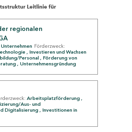
struktur Leitlinie für
er regionalen
IGA
Unternehmen
Förderzweck:
Technologie
Investieren und Wachsen
rbildung/Personal
Förderung von
eratung
Unternehmensgründung
örderzweck:
Arbeitsplatzförderung
fizierung/Aus- und
d Digitalisierung
Investitionen in
g