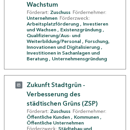
Wachstum
Förderart:
Zuschuss
Fördernehmer:
Unternehmen
Förderzweck:
Arbeitsplatzförderung
Investieren
und Wachsen
Existenzgründung
Qualifizierung/Aus- und
Weiterbildung/Personal
Forschung,
Innovationen und Digitalisierung
Investitionen in Sachanlagen und
Beratung
Unternehmensgründung
Zukunft Stadtgrün -
Verbesserung des
städtischen Grüns (ZSP)
Förderart:
Zuschuss
Fördernehmer:
Öffentliche Kunden
Kommunen
Öffentliche Unternehmen
Förderzweck:
Städtebau und