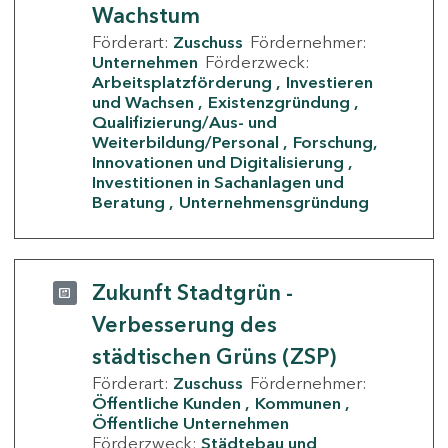
Wachstum
Förderart:
Zuschuss
Fördernehmer:
Unternehmen
Förderzweck:
Arbeitsplatzförderung
Investieren
und Wachsen
Existenzgründung
Qualifizierung/Aus- und
Weiterbildung/Personal
Forschung,
Innovationen und Digitalisierung
Investitionen in Sachanlagen und
Beratung
Unternehmensgründung
Zukunft Stadtgrün -
Verbesserung des
städtischen Grüns (ZSP)
Förderart:
Zuschuss
Fördernehmer:
Öffentliche Kunden
Kommunen
Öffentliche Unternehmen
Förderzweck:
Städtebau und