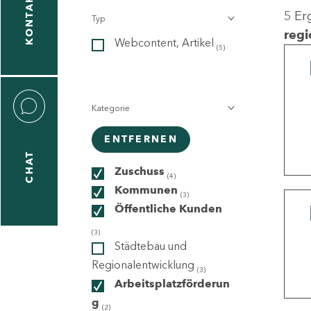
KONTAKT
5 Er
Typ
gen
regi
Webcontent, Artikel
n
(5)
Kategorie
ENTFERNEN
CHAT
icecenter
Zuschuss
(4)
Kommunen
(3)
Öffentliche Kunden
taktformular
(3)
Städtebau und
Regionalentwicklung
(3)
Arbeitsplatzförderun
erportal
g
(2)