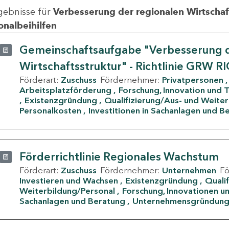
gebnisse für
Verbesserung der regionalen Wirtschafts
onalbeihilfen
Gemeinschaftsaufgabe "Verbesserung d
Wirtschaftsstruktur" - Richtlinie GRW R
Förderart:
Zuschuss
Fördernehmer:
Privatpersonen
Arbeitsplatzförderung
Forschung, Innovation und 
Existenzgründung
Qualifizierung/Aus- und Weite
Personalkosten
Investitionen in Sachanlagen und B
Förderrichtlinie Regionales Wachstum
Förderart:
Zuschuss
Fördernehmer:
Unternehmen
F
Investieren und Wachsen
Existenzgründung
Quali
Weiterbildung/Personal
Forschung, Innovationen un
Sachanlagen und Beratung
Unternehmensgründun