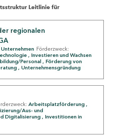
struktur Leitlinie für
er regionalen
IGA
Unternehmen
Förderzweck:
Technologie
Investieren und Wachsen
rbildung/Personal
Förderung von
eratung
Unternehmensgründung
örderzweck:
Arbeitsplatzförderung
fizierung/Aus- und
d Digitalisierung
Investitionen in
g