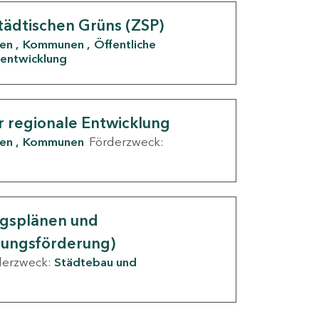
tädtischen Grüns (ZSP)
den
Kommunen
Öffentliche
entwicklung
r regionale Entwicklung
den
Kommunen
Förderzweck:
ngsplänen und
nungsförderung)
derzweck:
Städtebau und