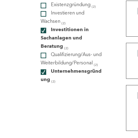
Existenzgründung
(2)
Investieren und
ndorte
Wachsen
(2)
Investitionen in
Sachanlagen und
Beratung
(2)
Qualifizierung/Aus- und
Weiterbildung/Personal
(2)
Unternehmensgründ
ung
(2)