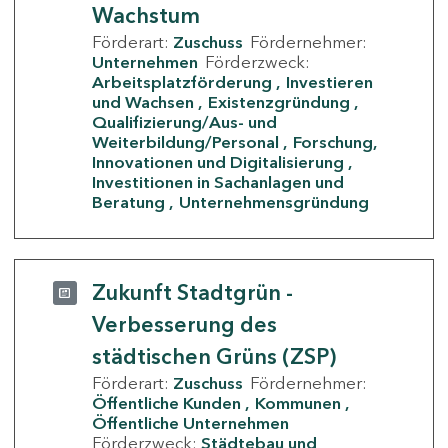
Wachstum
Förderart:
Zuschuss
Fördernehmer:
Unternehmen
Förderzweck:
Arbeitsplatzförderung
Investieren
und Wachsen
Existenzgründung
Qualifizierung/Aus- und
Weiterbildung/Personal
Forschung,
Innovationen und Digitalisierung
Investitionen in Sachanlagen und
Beratung
Unternehmensgründung
Zukunft Stadtgrün -
Verbesserung des
städtischen Grüns (ZSP)
Förderart:
Zuschuss
Fördernehmer:
Öffentliche Kunden
Kommunen
Öffentliche Unternehmen
Förderzweck:
Städtebau und