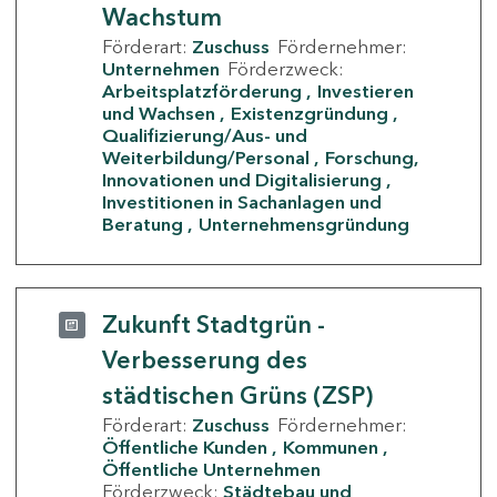
Wachstum
Förderart:
Zuschuss
Fördernehmer:
Unternehmen
Förderzweck:
Arbeitsplatzförderung
Investieren
und Wachsen
Existenzgründung
Qualifizierung/Aus- und
Weiterbildung/Personal
Forschung,
Innovationen und Digitalisierung
Investitionen in Sachanlagen und
Beratung
Unternehmensgründung
Zukunft Stadtgrün -
Verbesserung des
städtischen Grüns (ZSP)
Förderart:
Zuschuss
Fördernehmer:
Öffentliche Kunden
Kommunen
Öffentliche Unternehmen
Förderzweck:
Städtebau und