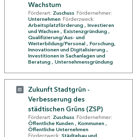
Wachstum
Förderart:
Zuschuss
Fördernehmer:
Unternehmen
Förderzweck:
Arbeitsplatzförderung
Investieren
und Wachsen
Existenzgründung
Qualifizierung/Aus- und
Weiterbildung/Personal
Forschung,
Innovationen und Digitalisierung
Investitionen in Sachanlagen und
Beratung
Unternehmensgründung
Zukunft Stadtgrün -
Verbesserung des
städtischen Grüns (ZSP)
Förderart:
Zuschuss
Fördernehmer:
Öffentliche Kunden
Kommunen
Öffentliche Unternehmen
Förderzweck:
Städtebau und