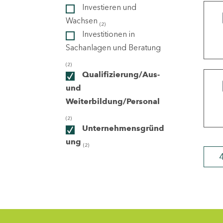
Investieren und
Wachsen
(2)
ndorte
Investitionen in
Sachanlagen und Beratung
(2)
Qualifizierung/Aus-
und
Weiterbildung/Personal
(2)
Unternehmensgründ
ung
(2)