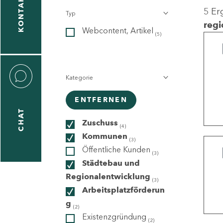
KONTAKT
5 Er
Typ
gen
regi
Webcontent, Artikel
n
(5)
Kategorie
ENTFERNEN
CHAT
icecenter
Zuschuss
(4)
Kommunen
(3)
Öffentliche Kunden
(3)
taktformular
Städtebau und
Regionalentwicklung
(3)
Arbeitsplatzförderun
g
erportal
(2)
Existenzgründung
(2)