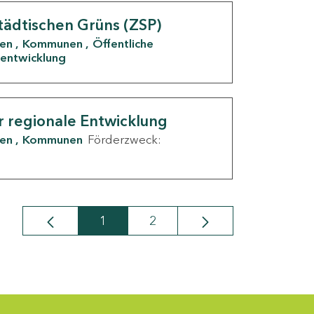
tädtischen Grüns (ZSP)
den
Kommunen
Öffentliche
entwicklung
r regionale Entwicklung
den
Kommunen
Förderzweck:
1
2
Seite
Seite