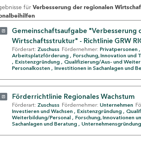
gebnisse für
Verbesserung der regionalen Wirtschafts
onalbeihilfen
Gemeinschaftsaufgabe "Verbesserung d
Wirtschaftsstruktur" - Richtlinie GRW R
Förderart:
Zuschuss
Fördernehmer:
Privatpersonen
Arbeitsplatzförderung
Forschung, Innovation und 
Existenzgründung
Qualifizierung/Aus- und Weite
Personalkosten
Investitionen in Sachanlagen und B
Förderrichtlinie Regionales Wachstum
Förderart:
Zuschuss
Fördernehmer:
Unternehmen
F
Investieren und Wachsen
Existenzgründung
Quali
Weiterbildung/Personal
Forschung, Innovationen un
Sachanlagen und Beratung
Unternehmensgründun