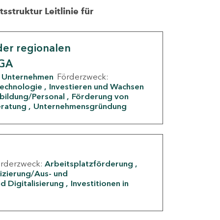
struktur Leitlinie für
er regionalen
IGA
Unternehmen
Förderzweck:
Technologie
Investieren und Wachsen
rbildung/Personal
Förderung von
eratung
Unternehmensgründung
örderzweck:
Arbeitsplatzförderung
fizierung/Aus- und
d Digitalisierung
Investitionen in
g